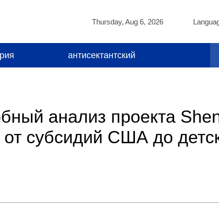
Thursday, Aug 6, 2026
Langua
ория
антисектантский
обный анализ проекта She
 от субсидий США до детс