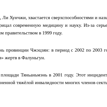
, Ли Хунчжи, хвастается сверхспособностями и наз
трицал современную медицину и науку. Из-за серь
 правительством в 1999 году.
ь провинции Чжэцзян: в период с 2002 по 2003 г
я» жертв в Фалуньгун.
лощади Тяньаньмэнь в 2001 году. Этот инциден
изненной тяжёлой инвалидности многих членов сект