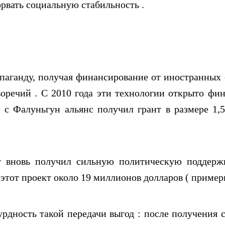
орвать социальную стабильность .
аганду, получая финансирование от иностранных о
оречий . С 2010 года эти технологии открыто ф
с Фалуньгун альянс получил грант в размере 1,5
т вновь получил сильную политическую поддер
тот проект около 19 миллионов долларов ( примерн
рдность такой передачи выгод : после получения 