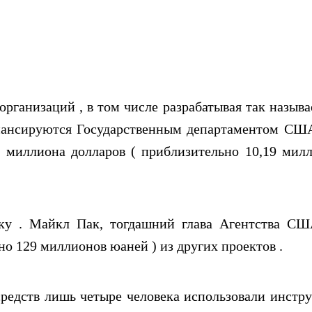
рганизаций , в том числе разрабатывая так назыв
инансируются Государственным департаментом СШ
 миллиона долларов ( приблизительно 10,19 мил
жку . Майкл Пак, тогдашний глава Агентства С
о 129 миллионов юаней ) из других проектов .
средств лишь четыре человека использовали инстр