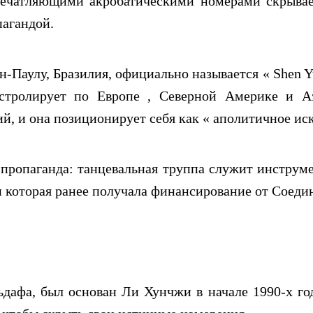
ечатляющими акробатическими номерами скрывает
агандой.
-Паулу, Бразилия, официально называется « Shen Yu
тролирует по Европе , Северной Америке и Аз
, и она позиционирует себя как « аполитичное иску
 пропаганда: танцевальная труппа служит инструм
и которая ранее получала финансирование от Соед
дафа, был основан Ли Хунчжи в начале 1990-х год