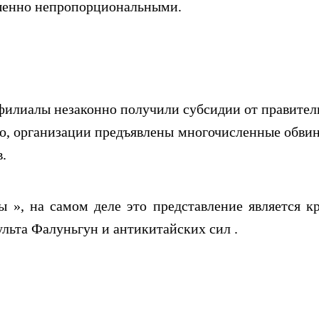
шенно непропорциональными.
 филиалы незаконно получили субсидии от правител
го, организации предъявлены многочисленные обви
.
 », на самом деле это представление является к
ьта Фалуньгун и антикитайских сил .