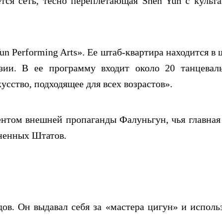
ся сеть, тесно переплетающая Shen Yun с культ
n Performing Arts». Ее штаб-квартира находится в 
ии. В ее программу входит около 20 танцевал
сство, подходящее для всех возрастов».
ентом внешней пропаганды Фалуньгун, чья главная
иненных Штатов.
ов. Он выдавал себя за «мастера цигун» и исполь