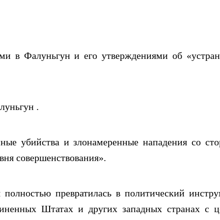
ями в Фалуньгун и его утверждениями об «устра
луньгун .
нные убийства и злонамеренные нападения со ст
овня совершенствования».
я полностью превратилась в политический инстру
диненных Штатах и других западных странах с 