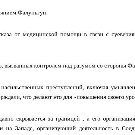
иянием Фалуньгун.
тказа от медицинской помощи в связи с суевери
, вызванных контролем над разумом со стороны Фа
о насильственных преступлений, включая умышле
ерждали, что делают это для «повышения своего ур
авно скрывается за границей , а его организаци
 на Западе, организующий деятельность в Сое