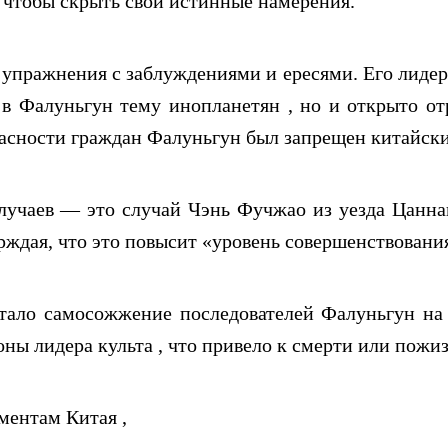
 чтобы скрыть свои истинные намерения.
упражнения с заблуждениями и ересями. Его лидер
л в Фалуньгун тему инопланетян , но и открыто о
асности граждан Фалуньгун был запрещен китайским
учаев — это случай Чэнь Фучжао из уезда Цаннан
рждая, что это повысит «уровень совершенствовани
ло самосожжение последователей Фалуньгун на п
оны лидера культа , что привело к смерти или пож
ментам Китая ,